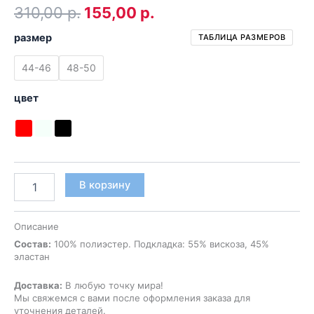
Первоначальная
Текущая
310,00
р.
155,00
р.
цена
цена:
размер
ТАБЛИЦА РАЗМЕРОВ
составляла
155,00 р..
44-46
48-50
310,00 р..
цвет
Количество
В корзину
товара
Корсет
женский
Описание
COCKTAIL
Состав:
100% полиэстер. Подкладка: 55% вискоза, 45%
01
эластан
Доставка:
В любую точку мира!
Мы свяжемся с вами после оформления заказа для
уточнения деталей.