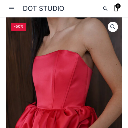
Перейти
0
DOT STUDIO
Поиск
к
содержимому
-50%