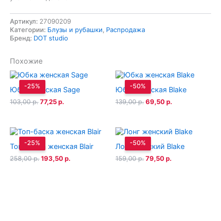
Артикул:
27090209
Категории:
Блузы и рубашки
,
Распродажа
Бренд:
DOT studio
Похожие
-25%
-50%
Юбка женская Sage
Юбка женская Blake
Первоначальная
Текущая
Первоначальная
Текущая
103,00
р.
77,25
р.
139,00
р.
69,50
р.
цена
цена:
цена
цена:
составляла
77,25 р..
составляла
69,50 р..
103,00 р..
139,00 р..
-25%
-50%
Топ-баска женская Blair
Лонг женский Blake
Первоначальная
Текущая
Первоначальная
Текущая
258,00
р.
193,50
р.
159,00
р.
79,50
р.
цена
цена:
цена
цена:
составляла
193,50 р..
составляла
79,50 р..
258,00 р..
159,00 р..