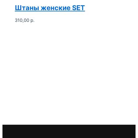
174,00 р.
–
Штаны женские SET
195,00 р.
310,00
р.