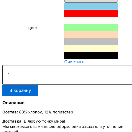
цвет
Очистить
Количество
товара
Штаны
женские
В корзину
Inside
90
Описание
Состав:
88% хлопок, 12% полиэстер
Доставка:
В любую точку мира!
Мы свяжемся с вами после оформления заказа для уточнения
деталей.