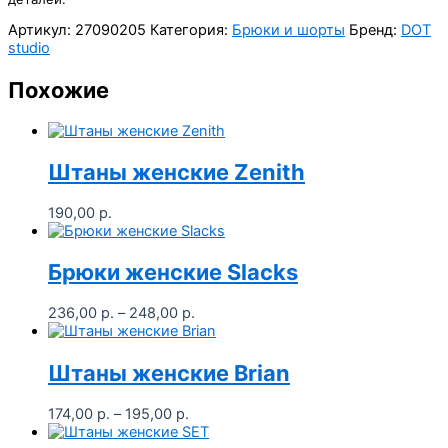
Артикул:
27090205
Категория:
Брюки и шорты
Бренд:
DOT
studio
Похожие
Штаны женские Zenith
190,00
р.
Брюки женские Slacks
Диапазон
236,00
р.
–
248,00
р.
цен:
236,00 р.
–
Штаны женские Brian
248,00 р.
Диапазон
174,00
р.
–
195,00
р.
цен: