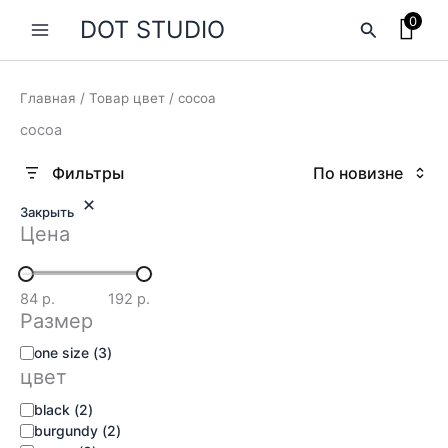
Перейти
0
DOT STUDIO
Поиск
к
содержимому
Главная
/ Товар цвет / cocoa
cocoa
Закрыть
Цена
84 р.
192 р.
Размер
размер
one size
(
3
)
цвет
цвет
black
(
2
)
burgundy
(
2
)