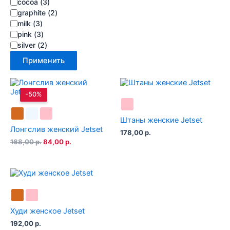
cocoa
(
3
)
graphite
(
2
)
milk
(
3
)
pink
(
3
)
silver
(
2
)
Применить
-50%
Штаны женские Jetset
Лонгслив женский Jetset
178,00
р.
Первоначальная
Текущая
168,00
р.
84,00
р.
цена
цена:
составляла
84,00 р..
168,00 р..
Худи женское Jetset
192,00
р.