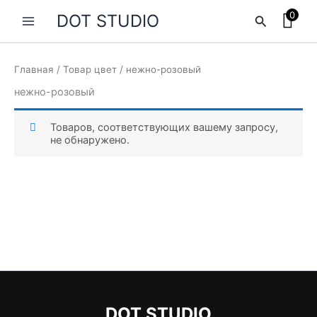
Перейти
0
DOT STUDIO
Поиск
к
содержимому
Главная
/ Товар цвет / нежно-розовый
нежно-розовый
Товаров, соответствующих вашему запросу,
не обнаружено.
DOT STUDIO