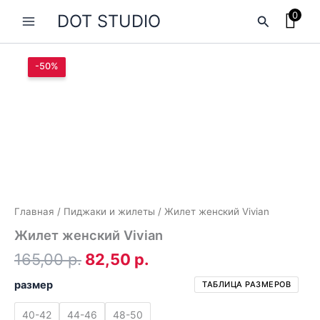
Перейти
0
DOT STUDIO
Поиск
к
содержимому
-50%
Главная
/
Пиджаки и жилеты
/ Жилет женский Vivian
Жилет женский Vivian
Первоначальная
Текущая
165,00
р.
82,50
р.
цена
цена:
размер
ТАБЛИЦА РАЗМЕРОВ
составляла
82,50 р..
40-42
44-46
48-50
165,00 р..