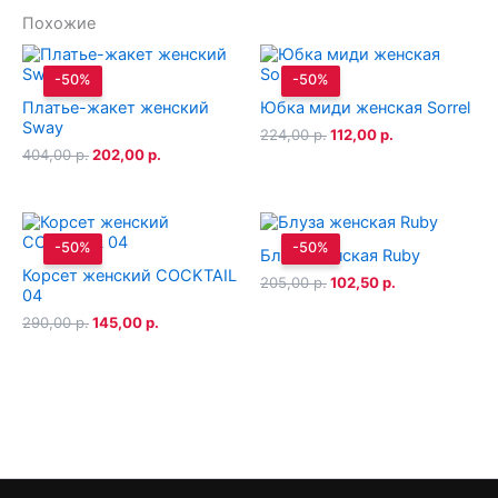
Похожие
-50%
-50%
Платье-жакет женский
Юбка миди женская Sorrel
Sway
Первоначальная
Текущая
224,00
р.
112,00
р.
цена
цена:
Первоначальная
Текущая
404,00
р.
202,00
р.
составляла
112,00 р..
цена
цена:
224,00 р..
составляла
202,00 р..
404,00 р..
-50%
-50%
Блуза женская Ruby
Корсет женский COCKTAIL
Первоначальная
Текущая
205,00
р.
102,50
р.
04
цена
цена:
составляла
102,50 р..
Первоначальная
Текущая
290,00
р.
145,00
р.
205,00 р..
цена
цена:
составляла
145,00 р..
290,00 р..