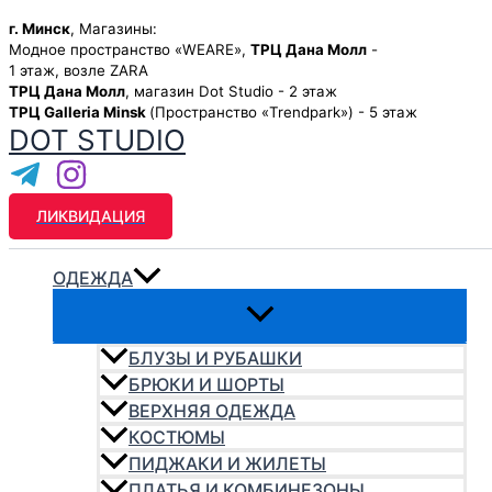
Перейти
г. Минск
, Магазины:
-50%
-25%
-25%
к
Модное пространство «WEARE»,
ТРЦ Дана Молл
-
содержимому
1 этаж, возле ZARA
ТРЦ Дана Молл
, магазин Dot Studio - 2 этаж
ТРЦ Galleria Minsk
(Пространство «Trendpark») - 5 этаж
DOT STUDIO
ЛИКВИДАЦИЯ
ОДЕЖДА
БЛУЗЫ И РУБАШКИ
БРЮКИ И ШОРТЫ
ВЕРХНЯЯ ОДЕЖДА
КОСТЮМЫ
ПИДЖАКИ И ЖИЛЕТЫ
ПЛАТЬЯ И КОМБИНЕЗОНЫ