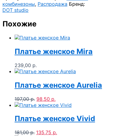
комбинезоны
,
Распродажа
Бренд:
DOT studio
Похожие
Платье женское Mira
239,00
р.
Платье женское Aurelia
Первоначальная
Текущая
197,00
р.
98,50
р.
цена
цена:
составляла
98,50 р..
197,00 р..
Платье женское Vivid
Первоначальная
Текущая
181,00
р.
135,75
р.