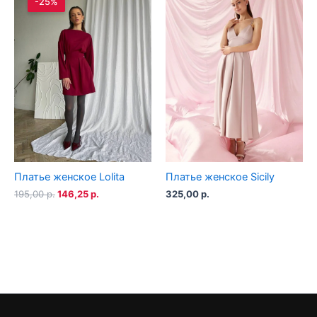
-25%
Платье женское Lolita
Платье женское Sicily
Первоначальная
Текущая
195,00
р.
146,25
р.
325,00
р.
цена
цена:
составляла
146,25 р..
195,00 р..