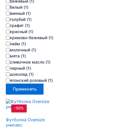
бежевый
(
1
)
белый
(
1
)
винный
(
1
)
голубой
(
1
)
графит
(
1
)
красный
(
1
)
кремово-бежевый
(
1
)
лайм
(
1
)
молочный
(
1
)
мята
(
1
)
сливочное масло
(
1
)
черный
(
1
)
шоколад
(
1
)
японский розовый
(
1
)
Применить
-50%
Футболка Oversize
унисекс