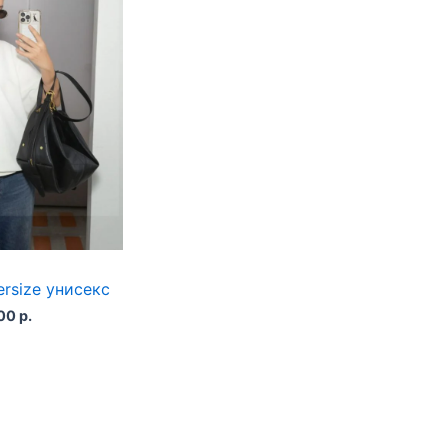
rsize унисекс
Диапазон
,00
р.
цен:
69,50 р.
–
144,00 р.