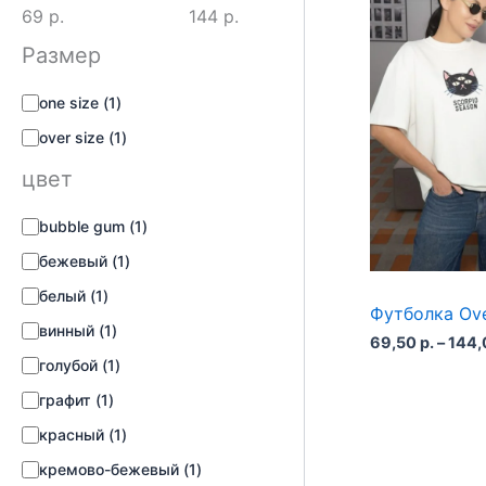
69 р.
144 р.
Размер
р
one size
(
1
)
а
over size
(
1
)
з
м
цвет
е
р
ц
bubble gum
(
1
)
в
бежевый
(
1
)
е
т
белый
(
1
)
Футболка Ove
винный
(
1
)
69,50
р.
–
144
голубой
(
1
)
графит
(
1
)
красный
(
1
)
кремово-бежевый
(
1
)