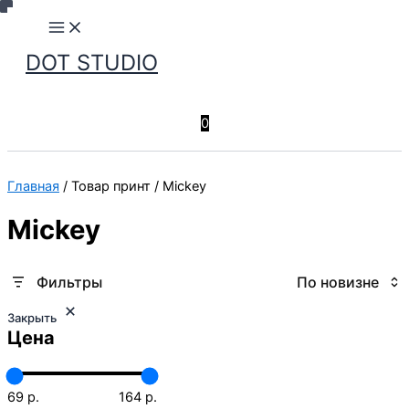
Перейти
-50%
к
содержимому
DOT STUDIO
Поиск
0
Главная
/ Товар принт / Mickey
Mickey
Закрыть
Цена
69 р.
164 р.