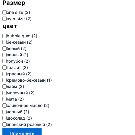
Размер
размер
one size
(
2
)
over size
(
2
)
цвет
цвет
bubble gum
(
2
)
бежевый
(
2
)
белый
(
2
)
винный
(
1
)
голубой
(
2
)
графит
(
2
)
красный
(
2
)
кремово-бежевый
(
1
)
лайм
(
2
)
молочный
(
2
)
мята
(
2
)
сливочное масло
(
2
)
черный
(
2
)
шоколад
(
2
)
японский розовый
(
2
)
Применить