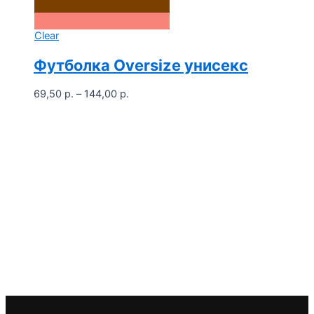
Clear
Футболка Oversize унисекс
Диапазон
69,50
р.
–
144,00
р.
цен:
69,50 р.
–
144,00 р.