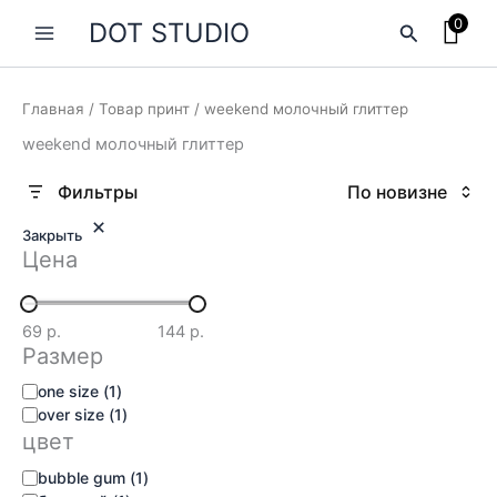
Перейти
0
DOT STUDIO
Поиск
к
содержимому
Главная
/ Товар принт / weekend молочный глиттер
weekend молочный глиттер
Закрыть
Цена
69 р.
144 р.
Размер
размер
one size
(
1
)
over size
(
1
)
цвет
цвет
bubble gum
(
1
)