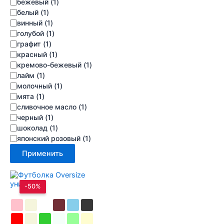
бежевый
(
1
)
белый
(
1
)
винный
(
1
)
голубой
(
1
)
графит
(
1
)
красный
(
1
)
кремово-бежевый
(
1
)
лайм
(
1
)
молочный
(
1
)
мята
(
1
)
сливочное масло
(
1
)
черный
(
1
)
шоколад
(
1
)
японский розовый
(
1
)
Применить
-50%