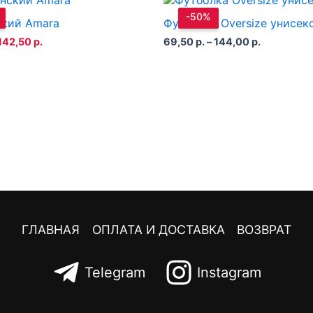
-50%
ский Amara
Футболка Oversize унисек
Первоначальная
Текущая
Диапазон
142,50
р.
69,50
р.
–
144,00
р.
цена
цена:
цен:
составляла
142,50 р..
69,50 р.
190,00 р..
–
144,00 р.
ГЛАВНАЯ
ОПЛАТА И ДОСТАВКА
ВОЗВРАТ
Telegram
Instagram