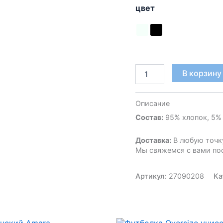
цвет
Количество
В корзину
товара
Топ
женский
Описание
Atena
Состав:
95% хлопок, 5%
Доставка:
В любую точк
Мы свяжемся с вами пос
Артикул:
27090208
Ка