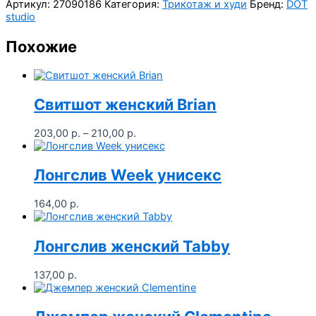
Артикул:
27090186
Категория:
Трикотаж и худи
Бренд:
DOT
studio
Похожие
Свитшот женский Brian
Диапазон
203,00
р.
–
210,00
р.
цен:
203,00 р.
–
Лонгслив Week унисекс
210,00 р.
164,00
р.
Лонгслив женский Tabby
137,00
р.